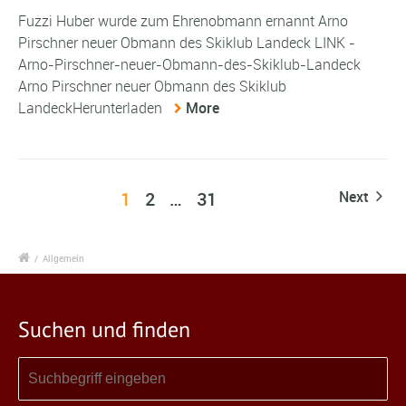
Fuzzi Huber wurde zum Ehrenobmann ernannt Arno
Pirschner neuer Obmann des Skiklub Landeck LINK -
Arno-Pirschner-neuer-Obmann-des-Skiklub-Landeck
Arno Pirschner neuer Obmann des Skiklub
LandeckHerunterladen
More
1
2
…
31
Next
/
Allgemein
Suchen und finden