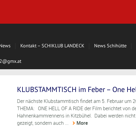
News
Kontakt – SCHIKLUB LANDECK
News Schihütte
s72@gmx.at
KLUBSTAMMTISCH im Feber – One Hell
Der nächste Klubstammtisch findet am 5. Februar um 2
THEMA: ONE HELL OF A RIDE der Film berichtet von der
Hahnenkammrennens in Kitzbühel. Dabei werden nicht n
gezeigt, sondern auch ...
More