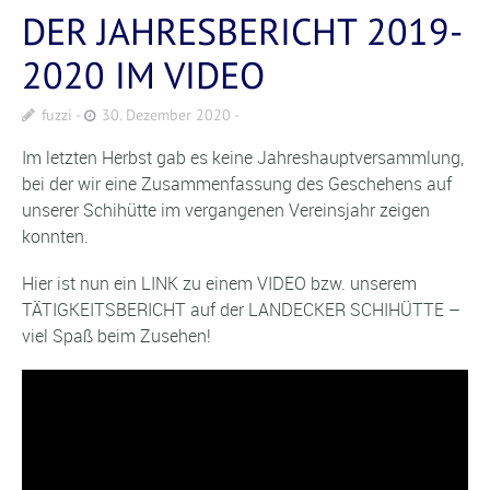
DER JAHRESBERICHT 2019-
2020 IM VIDEO
fuzzi
30. Dezember 2020
Im letzten Herbst gab es keine Jahreshauptversammlung,
bei der wir eine Zusammenfassung des Geschehens auf
unserer Schihütte im vergangenen Vereinsjahr zeigen
konnten.
Hier ist nun ein LINK zu einem VIDEO bzw. unserem
TÄTIGKEITSBERICHT auf der LANDECKER SCHIHÜTTE –
viel Spaß beim Zusehen!