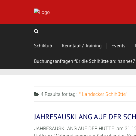
Schiklub
Rennlauf / Training
Events
Buchungsanfragen für die Schihütte an: hanne
4 Results for
tag:
Landecker Schihütte
JAHRESAUSKLANG AUF DER SC
JAHRESAUSKLANG AUF DER HÜTTE am 31.12.2016
Hütte zu. Während einige per Schi über das Sc