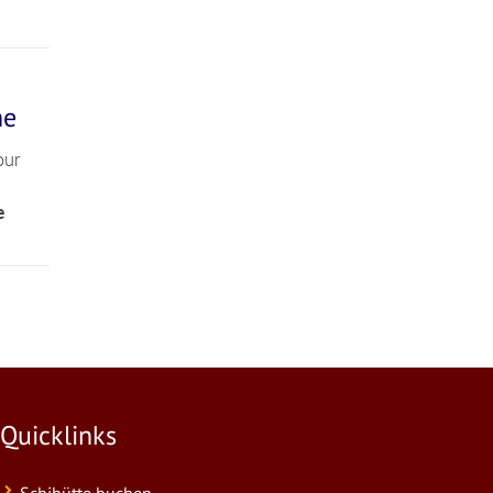
he
our
e
Quicklinks