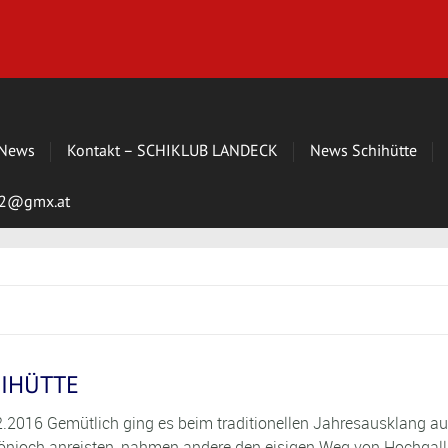
News
Kontakt – SCHIKLUB LANDECK
News Schihütte
s72@gmx.at
HIHÜTTE
 Gemütlich ging es beim traditionellen Jahresausklang auf
hönjoch anreisten, nahmen andere den eisigen Weg von Hochgal