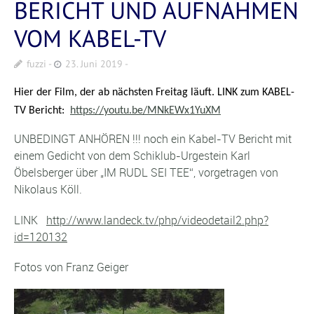
BERICHT UND AUFNAHMEN
VOM KABEL-TV
fuzzi
23. Juni 2019
Hier der Film, der ab nächsten Freitag läuft. LINK zum KABEL-
TV Bericht:
https://youtu.be/MNkEWx1YuXM
UNBEDINGT ANHÖREN !!! noch ein Kabel-TV Bericht mit
einem Gedicht von dem Schiklub-Urgestein Karl
Öbelsberger über „IM RUDL SEI TEE“, vorgetragen von
Nikolaus Köll.
LINK
http://www.landeck.tv/php/videodetail2.php?
id=120132
Fotos von Franz Geiger