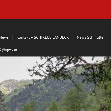
News
Kontakt – SCHIKLUB LANDECK
News Schihütte
s72@gmx.at