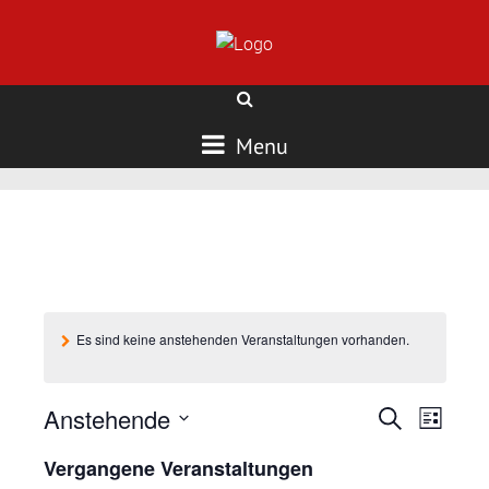
Menu
Es sind keine anstehenden Veranstaltungen vorhanden.
Veran
Veransta
Anstehende
Suche
Liste
Ansic
Suche
Datum
Vergangene Veranstaltungen
Navig
wählen.
und