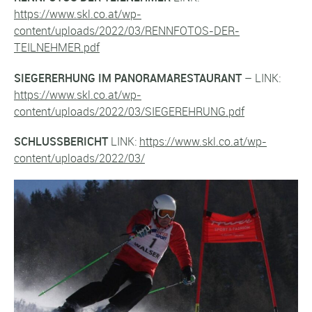
https://www.skl.co.at/wp-
content/uploads/2022/03/RENNFOTOS-DER-
TEILNEHMER.pdf
SIEGERERHUNG IM PANORAMARESTAURANT
– LINK:
https://www.skl.co.at/wp-
content/uploads/2022/03/SIEGEREHRUNG.pdf
SCHLUSSBERICHT
LINK:
https://www.skl.co.at/wp-
content/uploads/2022/03/