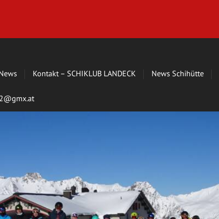
News
Kontakt – SCHIKLUB LANDECK
News Schihütte
s72@gmx.at