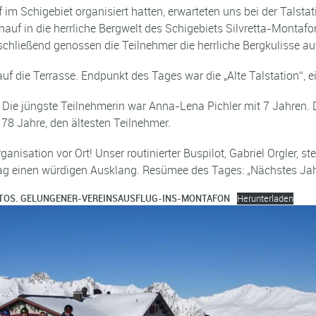
m Schigebiet organisiert hatten, erwarteten uns bei der Talstat
hinauf in die herrliche Bergwelt des Schigebiets Silvretta-Monta
schließend genossen die Teilnehmer die herrliche Bergkulisse au
f die Terrasse. Endpunkt des Tages war die „Alte Talstation“, 
Die jüngste Teilnehmerin war Anna-Lena Pichler mit 7 Jahren. Di
78 Jahre, den ältesten Teilnehmer.
nisation vor Ort! Unser routinierter Buspilot, Gabriel Orgler, 
ag einen würdigen Ausklang. Resümee des Tages: „Nächstes Jah
OTOS.
GELUNGENER-VEREINSAUSFLUG-INS-MONTAFON
Herunterladen