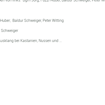
ben von links: Bgm Jörg, Fuzzi Huber, Baldur Schweiger, Peter Wi
Huber; Baldur Schweiger, Peter Witting
r Schweiger
Ausklang bei Kastanien, Nussen und …