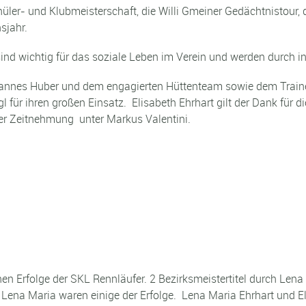
üler- und Klubmeisterschaft, die Willi Gmeiner Gedächtnistour, d
sjahr.
nd wichtig für das soziale Leben im Verein und werden durch int
nes Huber und dem engagierten Hüttenteam sowie dem Trainer
für ihren großen Einsatz. Elisabeth Ehrhart gilt der Dank für 
er Zeitnehmung unter Markus Valentini.
chen Erfolge der SKL Rennläufer. 2 Bezirksmeistertitel durch Len
ena Maria waren einige der Erfolge. Lena Maria Ehrhart und E