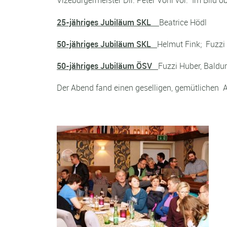
Vizebürgermeister Dir. Peter Vöhl vor. Im Bild o
25-jähriges Jubiläum SKL
Beatrice Hödl
50-jähriges Jubiläum SKL
Helmut Fink; Fuzzi 
50-jähriges Jubiläum ÖSV
Fuzzi Huber, Baldu
Der Abend fand einen geselligen, gemütlichen 