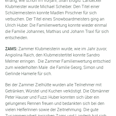
errang, wie schon im Vorjahr, Silan Eroglu. Landecker
Klubmeister wurde Michael Scheiber. Den Titel einer
Schülermeisterin konnte Madlen Pirschner für sich
verbuchen. Der Titel eines Snowboardmeisters ging an
Ulrich Huber. Die Familienwertung konnte wieder einmal
die Familie Johannes, Mathias und Johann Traxl für sich
entscheiden.
ZAMS:
Zammer Klubmeisterin wurde, wie im Jahr zuvor,
Angiolina Raich, den Klubmeistertitel konnte Sandro
Melmer erringen. Die Zammer Familienwertung entschied
zum wiederholten Male die Familie Georg, Simon und
Gerlinde Hamerle für sich.
Bei der Zammer Zielhütte wurden alle Teilnehmer mit
Getränken, Würstel und Kuchen verköstigt. Die Obmänner
Peter Hauser und Fuzzi Huber konnten sich über ein
gelungenes Rennen freuen und bedankten sich bei den
vielen HelferInnen sowie der Zeitnehmung. Die gute
Zusammenarbeit zwischen Zams und Landeck hat sich,