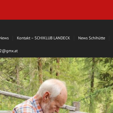
News
Kontakt – SCHIKLUB LANDECK
News Schihütte
s72@gmx.at