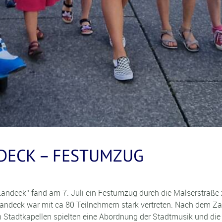
NDECK – FESTUMZUG
Landeck“ fand am 7. Juli ein Festumzug durch die Malserstraße 
ndeck war mit ca 80 Teilnehmern stark vertreten. Nach dem Za
 Stadtkapellen spielten eine Abordnung der Stadtmusik und die