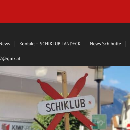
News
Kontakt – SCHIKLUB LANDECK
News Schihütte
s72@gmx.at