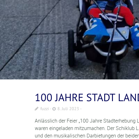
100 JAHRE STADT LA
fuzzi
8. Juli 2023
Anlässlich der Feier „100 Jahre Stadterhebung 
waren eingeladen mitzumachen. Der Schiklub La
und den musikalischen Darbietungen der beiden