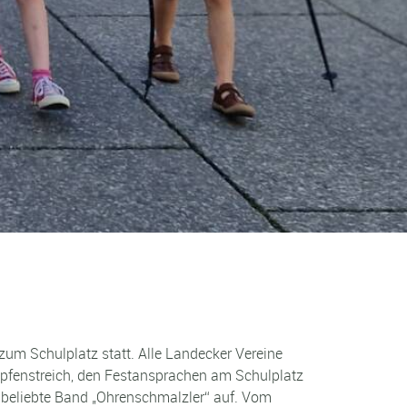
zum Schulplatz statt. Alle Landecker Vereine
pfenstreich, den Festansprachen am Schulplatz
 beliebte Band „Ohrenschmalzler“ auf. Vom