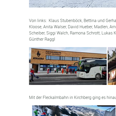
Von links: Klaus Stubenböck, Bettina und Gerha
Kloose, Anita Walser, David Hueber, Madlen, Arno
Scheiber, Siggi Walch, Ramona Schrott, Lukas Ku
Günther Raggl
Mit der Fleckalmbahn in Kirchberg ging es hi