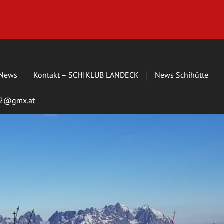
News
Kontakt – SCHIKLUB LANDECK
News Schihütte
s72@gmx.at