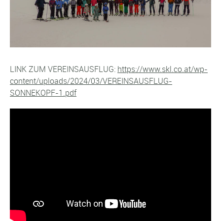
LINK ZUM VEREINSAUSFLUG:
https
://www.skl.co.at/wp-
content/uploads/2024/03/VEREINSAUSFLUG-
SONNEKOPF-1.pdf