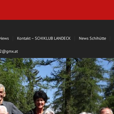
News
Kontakt – SCHIKLUB LANDECK
News Schihütte
s72@gmx.at