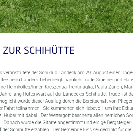
 ZUR SCHIHÜTTE
veranstaltete der Schiklub Landeck am 29. August einen Tages
m Altersheim Landeck beherbergt, nämlich Trude Gmeiner und Ha
re Heimkolleg/Innen Kreszentia Trentinaglia, Paula Zanon, Marg
42 Jahre lang Hüttenwart auf der Landecker Schihütte. Trude is
licht wurde dieser Ausflug durch die Bereitschaft von Pflegeri
der Fahrt teilnahmen. Sie kümmerten sich liebevoll um ihre Ex
zi Huber mit dabei. Der Wettergott bescherte allen herrlichen 
e. Danach wurde die Gitarre angestimmt und einige Bergsteiger
f der Schihütte erzählen. Der Gemeinde Fiss sei gedankt für d