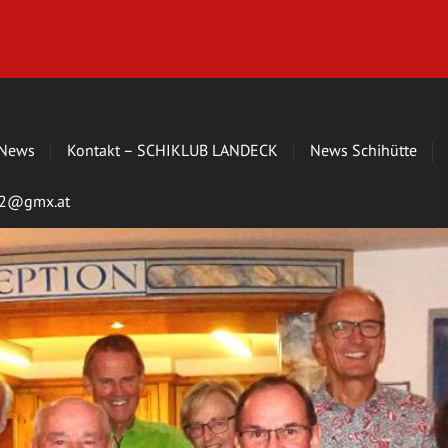
News
Kontakt – SCHIKLUB LANDECK
News Schihütte
s72@gmx.at