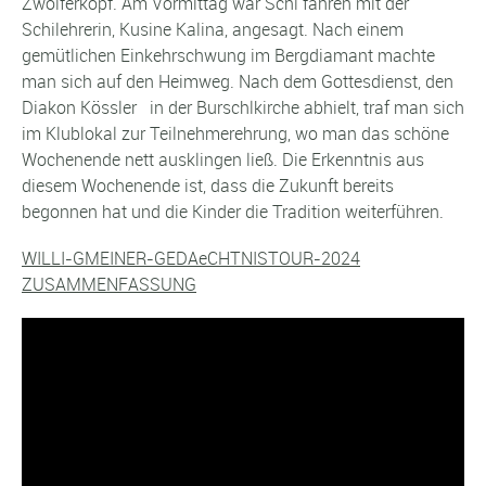
Zwölferkopf. Am Vormittag war Schi fahren mit der
Schilehrerin, Kusine Kalina, angesagt. Nach einem
gemütlichen Einkehrschwung im Bergdiamant machte
man sich auf den Heimweg. Nach dem Gottesdienst, den
Diakon Kössler in der Burschlkirche abhielt, traf man sich
im Klublokal zur Teilnehmerehrung, wo man das schöne
Wochenende nett ausklingen ließ. Die Erkenntnis aus
diesem Wochenende ist, dass die Zukunft bereits
begonnen hat und die Kinder die Tradition weiterführen.
WILLI-GMEINER-GEDAeCHTNISTOUR-2024
ZUSAMMENFASSUNG