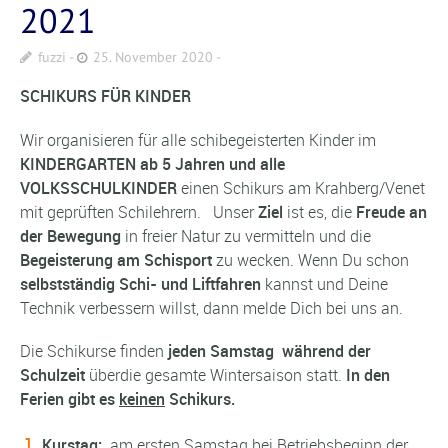
2021
fuzzi
25. November 2020
SCHIKURS FÜR KINDER
Wir organisieren für alle schibegeisterten Kinder im
KINDERGARTEN ab 5 Jahren und alle
VOLKSSCHULKINDER
einen Schikurs am Krahberg/Venet
mit geprüften Schilehrern. Unser
Ziel
ist es, die
Freude an
der Bewegung
in freier Natur zu vermitteln und die
Begeisterung am Schisport
zu wecken. Wenn Du schon
selbstständig Schi- und Liftfahren
kannst und Deine
Technik verbessern willst, dann melde Dich bei uns an.
Die Schikurse finden
jeden Samstag während der
Schulzeit
überdie gesamte Wintersaison statt.
In den
Ferien gibt es
keinen
Schikurs.
Kurstag:
am ersten Samstag
bei Betriebsbeginn der