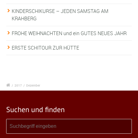
KINDERSCHIKURSE – JEDEN SAMSTAG AM
KRAHBERG
FROHE WEIHNACHTEN und ein GUTES NEUES JAHR
ERSTE SCHITOUR ZUR HÜTTE
/
2017
/
Dezember
Suchen und finden